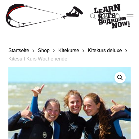
Zum
Hauptinhalt
Men
Suche
Konto
springen
Menü
schlie
Startseite
Shop
Kitekurse
Kitekurs deluxe
Kitesurf Kurs Wochenende