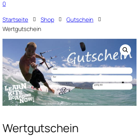
0
Menü
Startseite
Shop
Gutschein
Wertgutschein
Wertgutschein