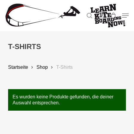
Zum
Hauptinhalt
Men
Suche
Konto
springen
Menü
Suche
schlie
T-SHIRTS
Startseite
Shop
T-Shirts
Es wurden keine Produkte gefunden, die deiner
Auswahl entsprechen.