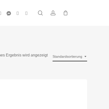
nstagram
messenger
phone
email
Suche
Konto
nes Ergebnis wird angezeigt
Standardsortierung