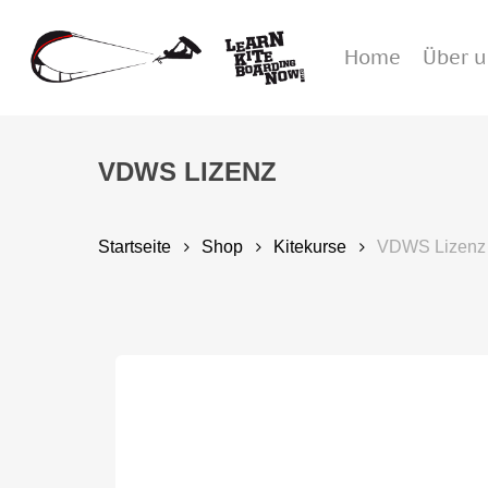
Zum
Hauptinhalt
springen
Home
Über 
Suche
VDWS LIZENZ
Drücken Sie Enter zum Suchen oder ESC zum Sc
Startseite
Shop
Kitekurse
VDWS Lizenz