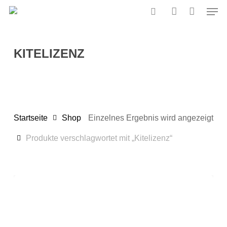
Zum
Men
Hauptinhalt
Suche
Konto
springen
Suche
KITELIZENZ
Startseite
Shop
Einzelnes Ergebnis wird angezeigt
Produkte verschlagwortet mit „Kitelizenz“