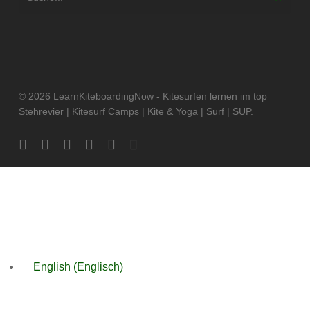
© 2026 LearnKiteboardingNow - Kitesurfen lernen im top
Stehrevier | Kitesurf Camps | Kite & Yoga | Surf | SUP.
facebook
vimeo
instagram
whatsapp
phone
email
English
(
Englisch
)